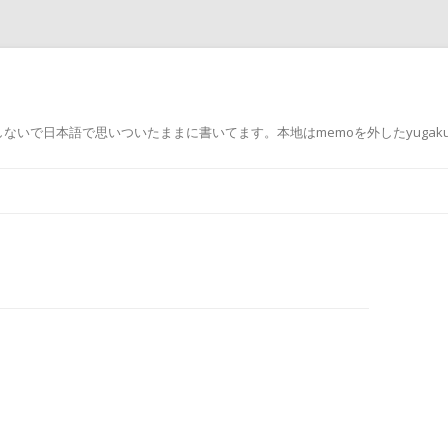
で日本語で思いついたままに書いてます。本地はmemoを外したyugakurit
コ
ン
テ
ン
ツ
へ
ス
キ
ッ
プ