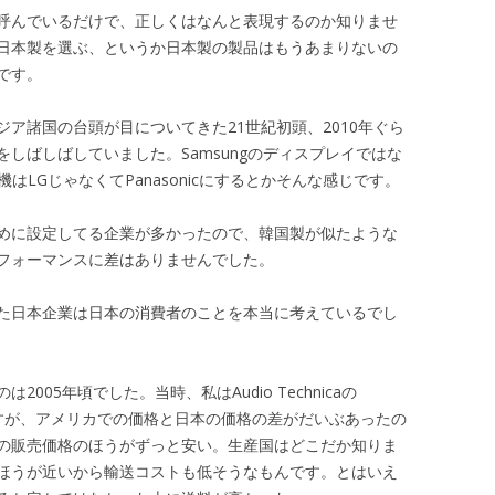
呼んでいるだけで、正しくはなんと表現するのか知りませ
日本製を選ぶ、というか日本製の製品はもうあまりないの
です。
ジア諸国の台頭が目についてきた21世紀初頭、2010年ぐら
しばしばしていました。Samsungのディスプレイではな
機はLGじゃなくてPanasonicにするとかそんな感じです。
めに設定してる企業が多かったので、韓国製が似たような
フォーマンスに差はありませんでした。
た日本企業は日本の消費者のことを本当に考えているでし
05年頃でした。当時、私はAudio Technicaの
ですが、アメリカでの価格と日本の価格の差がだいぶあったの
の販売価格のほうがずっと安い。生産国はどこだか知りま
ほうが近いから輸送コストも低そうなもんです。とはいえ