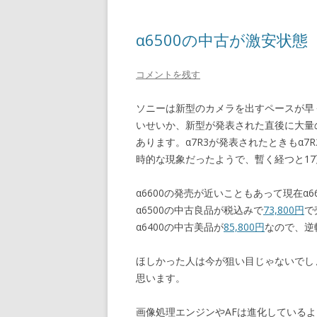
α6500の中古が激安状態
コメントを残す
ソニーは新型のカメラを出すペースが早
いせいか、新型が発表された直後に大量
あります。α7R3が発表されたときもα7
時的な現象だったようで、暫く経つと1
α6600の発売が近いこともあって現在α6
α6500の中古良品が税込みで
73,800円
で
α6400の中古美品が
85,800円
なので、逆
ほしかった人は今が狙い目じゃないでし
思います。
画像処理エンジンやAFは進化しているよう