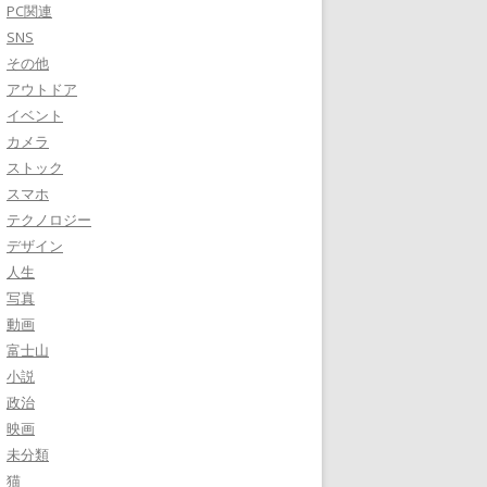
PC関連
SNS
その他
アウトドア
イベント
カメラ
ストック
スマホ
テクノロジー
デザイン
人生
写真
動画
富士山
小説
政治
映画
未分類
猫