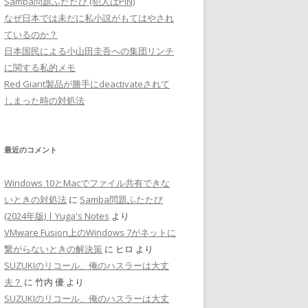
Samba問題ふたたび (犯人はPIN)
なぜ日本では未だに私小説がもてはやされ
ているのか？
日本国民による小山田圭吾への集団リンチ
に関する私的メモ
Red Giant製品が勝手にdeactivateされて
しまった時の対処法
最近のコメント
Windows 10とMacでファイル共有できな
いときの対処法
に
Samba問題ふたたび
(2024年版) | Yuga's Notes
より
VMware Fusion上のWindows 7がネットに
繋がらないときの解決策
に
ヒロ
より
SUZUKIのリコール、俺のハスラーは大丈
夫？
に
竹内 優
より
SUZUKIのリコール、俺のハスラーは大丈