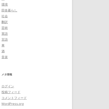
環境
田舎暮らし
社会
翻訳
芸術
英語
言語
車
酒
音楽
メタ情報
ログイン
投稿フィード
コメントフィード
WordPress.org