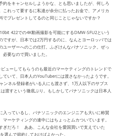
予約をキャンセルしようかな、とも思いましたが、何しろ
。これって要するに私達が余分に払ったお金で、アメリカ
料でプレゼントしてるのと同じことじゃないですか？
0bit 422での4K動画撮影を可能にするDMW-SFU2という
のですが、日本では2万円するのに、なんとヨーロッパでは
のユーザーへのこの仕打。ふざけんなパナソニック。ぜっ
、必要なので買いました。
してレビューしてもらうのも最近のマーケティングのトレンドで
ていて、日本人のYouTuberには渡さなかったようです。
チャンネル登録者がいる人にも渡さず、1万人以下のサブス
erには渡すという徹底ぶり。もしかしてパナソニックは日本人
に入っているし、パナソニックのエンジニアも大いに称賛
、マーケティングの連中にはちょっとムカついています。
すぎだろ！ ああ、こんな会社を愛国買いで支えていた
機を選んで節約しておけばよかった。