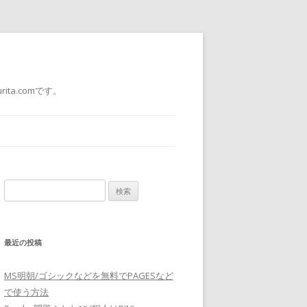
a.comです。
検
索:
最近の投稿
MS明朝/ゴシックなどを無料でPAGESなど
で使う方法