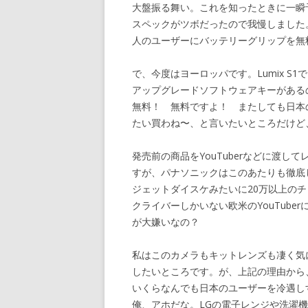
大盤振る舞い。これを知ったときに一瞬
スペックがツボだったので我慢しました
人のユーザーにバッテリーグリップを無
で、今度はヨーロッパです。Lumix S1で1
アップグレードソフトウェアキーがある
無料！ 無料ですよ！ またしても日本
たい買わね〜、と言いたいところだけど
発売前の商品をYouTuberなどに渡
すが、パナソニックはこのあたりも徹底し
ジェットダイスケみたいに20万以上の
クライバーしかいない欧米のYouTub
が大嫌いなの？
私はこのカメラもキットレンズも凄く気
したいところです。が、上記の理由から
いくらなんでも日本のユーザーを冷遇し
俺、アホだな。LGの電子レンジや洗濯