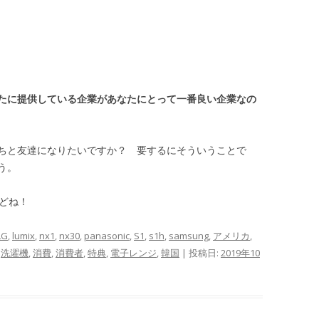
たに提供している企業があなたにとって一番良い企業なの
ちと友達になりたいですか？ 要するにそういうことで
う。
どね！
LG
,
lumix
,
nx1
,
nx30
,
panasonic
,
S1
,
s1h
,
samsung
,
アメリカ
,
,
洗濯機
,
消費
,
消費者
,
特典
,
電子レンジ
,
韓国
| 投稿日:
2019年10