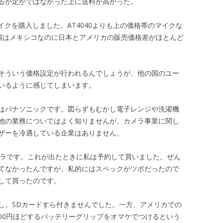
るか定かではなかった上に送料が高かった。
うマイクを購入しました。AT4040よりも上の価格帯のマイクな
工場はメキシコなのに日本とアメリカの販売価格差がほとんど
そういう価格設定が行われるんでしょうが、他の国のユー
いるように感じてしまいます。
はパナソニックです。図らずもむかし電子レンジや洗濯機
他の業務についてはよく知りませんが、カメラ事業に関し
ザーを冷遇している企業はありません。
うカメラです。これが出たときに私は予約して買いました。ぜん
てなかったんですが、私的にはスペックがツボだったので
して買ったのです。
し。SDカードすら付きませんでした。一方、アメリカでの
000円ほどするバッテリーグリップをオマケでつけるという