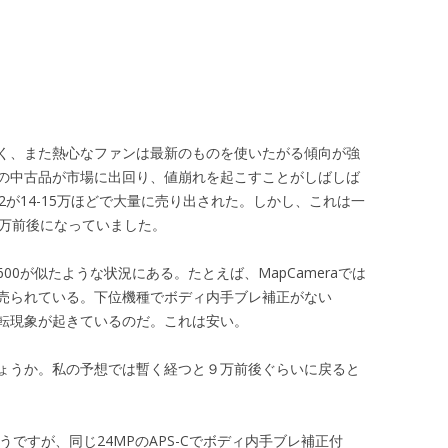
く、また熱心なファンは最新のものを使いたがる傾向が強
の中古品が市場に出回り、値崩れを起こすことがしばしば
R2が14-15万ほどで大量に売り出された。しかし、これは一
7万前後になっていました。
600が似たような状況にある。たとえば、MapCameraでは
売られている。下位機種でボディ内手ブレ補正がない
転現象が起きているのだ。これは安い。
ょうか。私の予想では暫く経つと９万前後ぐらいに戻ると
ですが、同じ24MPのAPS-Cでボディ内手ブレ補正付