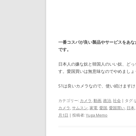
一番コスパが良い製品やサービスをあな
です。
日本人の嫌な奴と韓国人のいい奴、どっ
す。愛国買いは無意味なのでやめましょ
S1は良いカメラなので、使い続けますけ
カテゴリー:
カメラ
,
動画
,
政治
,
社会
| タグ:
カメラ
,
サムスン
,
家電
,
愛国
,
愛国買い
,
日本
月1日
|
投稿者:
Yuga Memo