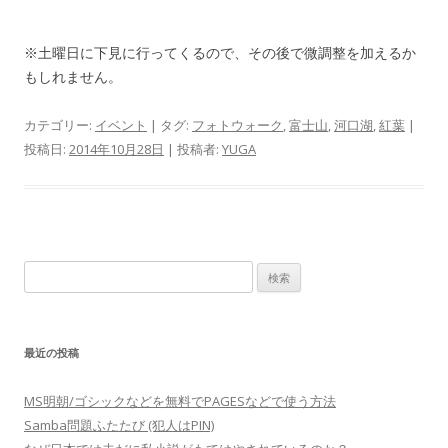
※土曜日に下見に行ってくるので、その後で微調整を加えるか
もしれません。
カテゴリー:
イベント
| タグ:
フォトウォーク
,
富士山
,
河口湖
,
紅葉
|
投稿日:
2014年10月28日
|
投稿者:
YUGA
検
索:
最近の投稿
MS明朝/ゴシックなどを無料でPAGESなどで使う方法
Samba問題ふたたび (犯人はPIN)