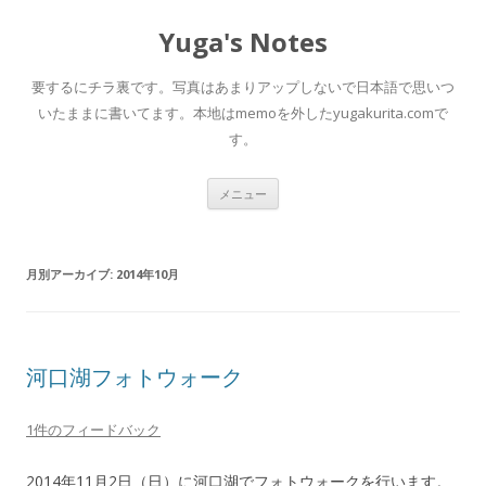
Yuga's Notes
要するにチラ裏です。写真はあまりアップしないで日本語で思いつ
いたままに書いてます。本地はmemoを外したyugakurita.comで
す。
コ
メニュー
ン
テ
ン
ツ
へ
月別アーカイブ:
2014年10月
ス
キ
ッ
プ
河口湖フォトウォーク
1件のフィードバック
2014年11月2日（日）に河口湖でフォトウォークを行います。