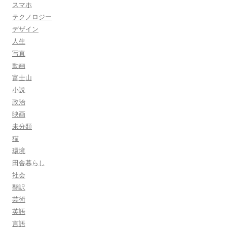
スマホ
テクノロジー
デザイン
人生
写真
動画
富士山
小説
政治
映画
未分類
猫
環境
田舎暮らし
社会
翻訳
芸術
英語
言語