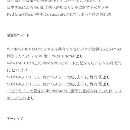
なぜ日本では未だに私小説がもてはやされているのか？
日本国民による小山田圭吾への集団リンチに関する私的メモ
Red Giant製品が勝手にdeactivateされてしまった時の対処法
最近のコメント
Windows 10とMacでファイル共有できないときの対処法
に
Samba
問題ふたたび (2024年版) | Yuga's Notes
より
VMware Fusion上のWindows 7がネットに繋がらないときの解決策
に
ヒロ
より
SUZUKIのリコール、俺のハスラーは大丈夫？
に
竹内 優
より
SUZUKIのリコール、俺のハスラーは大丈夫？
に
竹内 優
より
「ぱくたそ」の画像がShutterStockに勝手に登録されていた件
に
リ
ナ・アリバ
より
アーカイブ