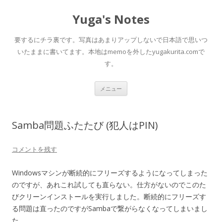
Yuga's Notes
要するにチラ裏です。写真はあまりアップしないで日本語で思いつ
いたままに書いてます。本地はmemoを外したyugakurita.comで
す。
コ
メニュー
ン
テ
ン
ツ
へ
Samba問題ふたたび (犯人はPIN)
ス
キ
ッ
プ
コメントを残す
Windowsマシンが断続的にフリーズするようになってしまった
のですが、あれこれ試しても直らない。仕方がないのでこのた
びクリーンインストールを実行しました。断続的にフリーズす
る問題は直ったのですがSambaで繋がらなくなってしまいまし
た。