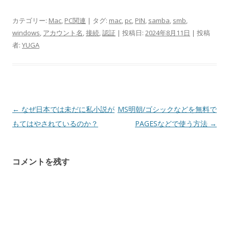
カテゴリー:
Mac
,
PC関連
| タグ:
mac
,
pc
,
PIN
,
samba
,
smb
,
windows
,
アカウント名
,
接続
,
認証
| 投稿日:
2024年8月11日
|
投稿
者:
YUGA
投
←
なぜ日本では未だに私小説が
MS明朝/ゴシックなどを無料で
稿
もてはやされているのか？
PAGESなどで使う方法
→
ナ
ビ
コメントを残す
ゲ
ー
シ
ョ
ン