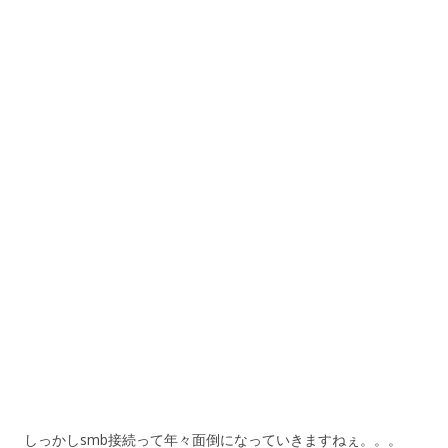
しっかしsmb接続って年々面倒になっていきますねぇ。。。