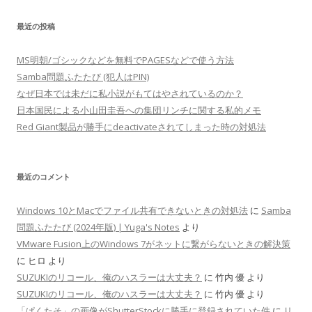
最近の投稿
MS明朝/ゴシックなどを無料でPAGESなどで使う方法
Samba問題ふたたび (犯人はPIN)
なぜ日本では未だに私小説がもてはやされているのか？
日本国民による小山田圭吾への集団リンチに関する私的メモ
Red Giant製品が勝手にdeactivateされてしまった時の対処法
最近のコメント
Windows 10とMacでファイル共有できないときの対処法
に
Samba
問題ふたたび (2024年版) | Yuga's Notes
より
VMware Fusion上のWindows 7がネットに繋がらないときの解決策
に
ヒロ
より
SUZUKIのリコール、俺のハスラーは大丈夫？
に
竹内 優
より
SUZUKIのリコール、俺のハスラーは大丈夫？
に
竹内 優
より
「ぱくたそ」の画像がShutterStockに勝手に登録されていた件
に
リ