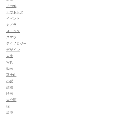
その他
アウトドア
イベント
カメラ
ストック
スマホ
テクノロジー
デザイン
人生
写真
動画
富士山
小説
政治
映画
未分類
猫
環境