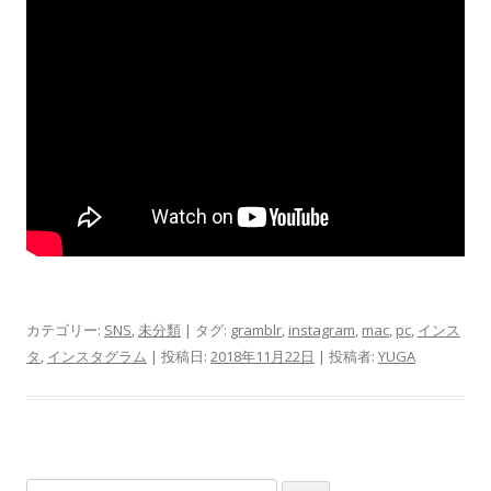
カテゴリー:
SNS
,
未分類
| タグ:
gramblr
,
instagram
,
mac
,
pc
,
インス
タ
,
インスタグラム
| 投稿日:
2018年11月22日
|
投稿者:
YUGA