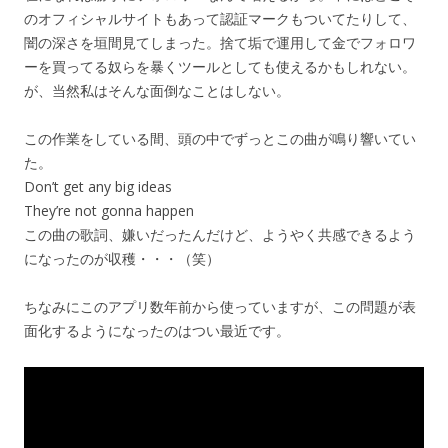
のオフィシャルサイトもあって認証マークもついてたりして、
闇の深さを垣間見てしまった。捨て垢で運用して金でフォロワ
ーを買ってる奴らを暴くツールとしても使えるかもしれない。
が、当然私はそんな面倒なことはしない。
この作業をしている間、頭の中でずっとこの曲が鳴り響いてい
た。
Don’t get any big ideas
They’re not gonna happen
この曲の歌詞、嫌いだったんだけど、ようやく共感できるよう
になったのが収穫・・・（笑）
ちなみにこのアプリ数年前から使っていますが、この問題が表
面化するようになったのはつい最近です。