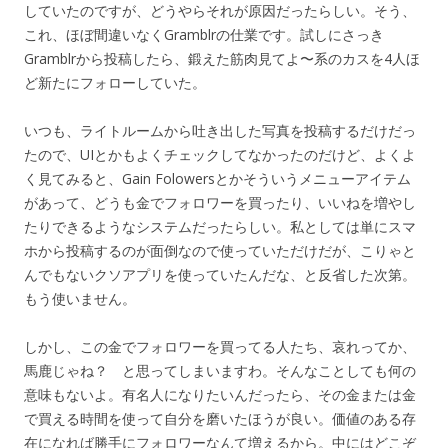
していたのですが、どうやらそれが原因だったらしい。そう、
これ、ほぼ間違いなくGramblrの仕業です。試しにさっき
Gramblrから投稿したら、鍛えた筋肉見てよ〜系のカスを4人ほ
ど新たにフォローしていた。
いつも、ライトルームから吐き出した写真を投稿するだけだっ
たので、UIとかもよくチェックしてなかったのだけど、よくよ
く見てみると、Gain Folowersとかそういうメニューアイテム
があって、どうも金でフォロワーを買ったり、いいねを増やし
たりできるようなシステムだったらしい。私としては単にスマ
ホから投稿するのが面倒なので使っていただけだが、こりゃと
んでもないクソアプリを使っていたんだな、と反省した次第。
もう使いません。
しかし、この金でフォロワーを買ってる人たち、哀れってか、
馬鹿じゃね？ と思ってしまいますわ。そんなことしても何の
意味もないよ。有名人になりたいんだったら、その金または金
で買える時間を使って自分を磨いたほうが良い。価値のある存
在になれば勝手にフォロワーなんて増えるから。中にはどこぞ