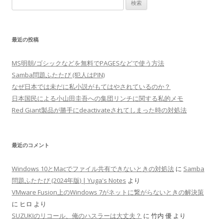
検
索:
最近の投稿
MS明朝/ゴシックなどを無料でPAGESなどで使う方法
Samba問題ふたたび (犯人はPIN)
なぜ日本では未だに私小説がもてはやされているのか？
日本国民による小山田圭吾への集団リンチに関する私的メモ
Red Giant製品が勝手にdeactivateされてしまった時の対処法
最近のコメント
Windows 10とMacでファイル共有できないときの対処法
に
Samba
問題ふたたび (2024年版) | Yuga's Notes
より
VMware Fusion上のWindows 7がネットに繋がらないときの解決策
に
ヒロ
より
SUZUKIのリコール、俺のハスラーは大丈夫？
に
竹内 優
より