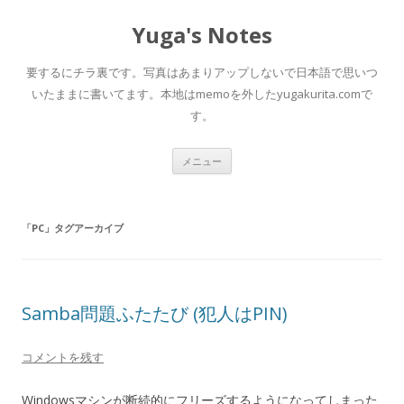
Yuga's Notes
要するにチラ裏です。写真はあまりアップしないで日本語で思いつ
いたままに書いてます。本地はmemoを外したyugakurita.comで
す。
コ
メニュー
ン
テ
ン
ツ
へ
「
PC
」タグアーカイブ
ス
キ
ッ
プ
Samba問題ふたたび (犯人はPIN)
コメントを残す
Windowsマシンが断続的にフリーズするようになってしまった