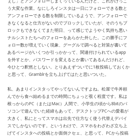
ぇし」とアンフォローしまくっているんだけど、これがけっこ
う大変な作業。なにしろインスタは一日にフォローできる数と
アンフォローできる数を制限しているようで、アンフォローで
きなくなると仕方がないのでブロックしていたが、そのうちブ
ロックもできなくてまた明日、って感じでようやく気持ち悪い
ナルシストたちへのフォローをあらかた外した。この勝手にフ
ォロー数が増えていく現象、グーグルで調べると対策が書いて
あるページがいくつか引っかかって、関連付けられているapp
を外すとか、パスワードを変えるとか書いてあるんだけれど、
今ひとつ釈然としない。とりあえずついでに1枚投稿しておくか
と思って、Gramblrを立ち上げてはたと思いついた。
私、あまりインスタってやってないんですよね。松屋で牛丼頼
んでから食べ始めるまでの時間にちょっと覗く程度です。私は
根っからのPC（またはMac）人間で、小学生の頃から8bitのパ
ソコンで遊んでいた経緯もあって、デスクトップPCへの愛着が
大きく、私にとってスマホは出先で仕方なく使う代替えデバイ
スでしかないのです。というわけで、スマホをわざわざ立ち上
げてインスタへの投稿とか面倒クセェ、と思って、PCから投稿