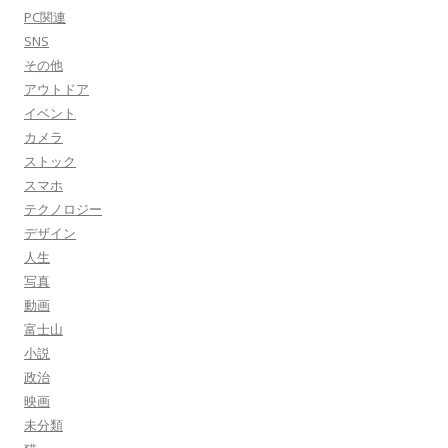
PC関連
SNS
その他
アウトドア
イベント
カメラ
ストック
スマホ
テクノロジー
デザイン
人生
写真
動画
富士山
小説
政治
映画
未分類