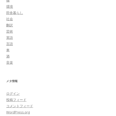
猫
環境
田舎暮らし
社会
翻訳
芸術
英語
言語
車
酒
音楽
メタ情報
ログイン
投稿フィード
コメントフィード
WordPress.org