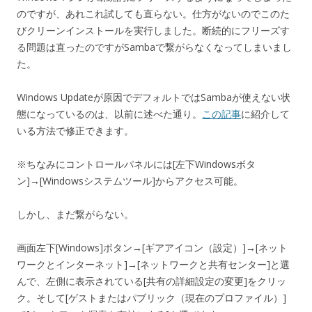
のですが、あれこれ試しても直らない。仕方がないのでこのた
びクリーンインストールを実行しました。断続的にフリーズす
る問題は直ったのですがSambaで繋がらなくなってしまいまし
た。
Windows Updateが原因でデフォルトではSambaが使えない状
態になっているのは、以前に述べた通り。
この記事
に紹介して
いる方法で修正できます。
※ちなみにコントロールパネルには[左下Windowsボタ
ン]→[Windowsシステムツール]からアクセス可能。
しかし、まだ繋がらない。
画面左下[Windows]ボタン→[ギアアイコン（設定）]→[ネット
ワークとインターネット]→[ネットワークと共有センター]と選
んで、左側に表示されている[共有の詳細設定の変更]をクリッ
ク。そして[ゲストまたはパブリック（現在のプロファイル）]