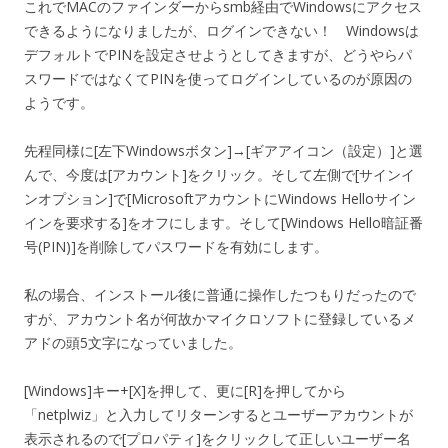
これでMACのファインダーからsmb経由でWindowsにアクセス
できるようになりましたが、ログインできない！ Windowsは
デフォルトでPINを設定させようとしてきますが、どうやらパ
スワードではなくてPINを使ってログインしているのが原因の
ようです。
先程同様に[左下Windowsボタン]→[ギアアイコン（設定）]と選
んで、今度は[アカウント]をクリック。そして左側で[サインイ
ンオプション]で[MicrosoftアカウントにWindows Helloサイン
インを要求する]をオフにします。そして[Windows Hello暗証番
号(PIN)]を削除してパスワードを有効にします。
私の場合、インストール後に普通に操作したつもりだったので
すが、アカウント名が何故かマイクロソフトに登録しているメ
アドの頭5文字になっていました。
[Windows]キー+[X]を押して、更に[R]を押してから
「netplwiz」と入力してリターンするとユーザーアカウントが
表示されるので[プロパティ]をクリックして正しいユーザー名