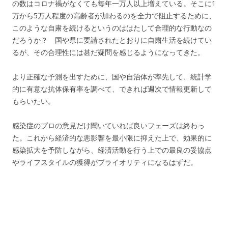
の数はコロナ禍がなくても毎年一万人以上増えている。そこに1
万から5万人程度の高齢者が加わるのを全力で阻止するために、
このような自粛を続けるというのははたして合理的な行動なの
だろうか？ 国や県に要請されたとおりに自粛生活を続けてい
るが、その合理性には甚だ疑問を感じるようになってきた。
より正確な予測を出すために、国や自治体が率先して、統計学
的に有意な抗体保有率を調べて、できれば週次で情報更新して
もらいたい。
感染症のプロの意見だけ聞いていれば良いフェーズは終わっ
た。これから経済的な悪影響を最小限に抑えた上で、効果的に
感染拡大を予防しながら、経済活動を行う上での最良の妥協点
やライフスタイルの獲得がプライオリティになるはずだ。