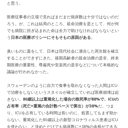
と思う。
医療従事者の立場で見ればまだまだ病床数は十分ではないのだ
ろう。が、これは結局のところ、延命治療を是として、何が何
でも病院に担ぎ込まれた命は全力で助けなければならないとい
う
日本の医療ポリシーにそもそもの原因がある
。
臭いものに蓋をして、日本は現代社会に適合した死生観を確立
することができずにきた。後期高齢者の延命治療の是非、終末
期医療の重要性、尊厳死や安楽死の是非などについて本格的な
議論が行われなかった。
スウェーデンのように自力で食事を取れなくなった人間はICU
で治療をしないというスタイルが確立していれば医療崩壊は起
きない。
80歳以上は重篤化した場合の致死率が88%で、ICUの
占有率（死亡+重篤の合計数ベースで算出）が38%
だ。つま
り、ICUを占有している時間は長いのに、処置してもまず助か
らない。重篤化した80歳以上の新型コロナウィルス患者はICU
を使わない、と決めただけでも病床数に+38%の余裕ができる