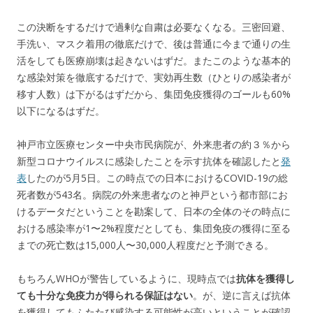
この決断をするだけで過剰な自粛は必要なくなる。三密回避、
手洗い、マスク着用の徹底だけで、後は普通に今まで通りの生
活をしても医療崩壊は起きないはずだ。またこのような基本的
な感染対策を徹底するだけで、実効再生数（ひとりの感染者が
移す人数）は下がるはずだから、集団免疫獲得のゴールも60%
以下になるはずだ。
神戸市立医療センター中央市民病院が、外来患者の約３％から
新型コロナウイルスに感染したことを示す抗体を確認したと
発
表
したのが5月5日。この時点での日本におけるCOVID-19の総
死者数が543名。病院の外来患者なのと神戸という都市部にお
けるデータだということを勘案して、日本の全体のその時点に
おける感染率が1〜2%程度だとしても、集団免疫の獲得に至る
までの死亡数は15,000人〜30,000人程度だと予測できる。
もちろんWHOが警告しているように、現時点では
抗体を獲得し
ても十分な免疫力が得られる保証はない
。が、逆に言えば抗体
を獲得してもふたたび感染する可能性が高いということが確認