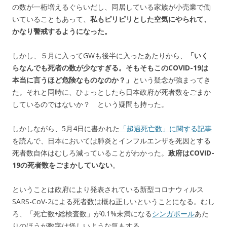
の数が一桁増えるぐらいだし、同居している家族が小売業で働
いていることもあって、
私もピリピリとした空気にやられて、
かなり警戒するようになった。
しかし、５月に入ってGWも後半に入ったあたりから、
「いく
らなんでも死者の数が少なすぎる。そもそもこのCOVID-19は
本当に言うほど危険なものなのか？」
という疑念が強まってき
た。それと同時に、ひょっとしたら日本政府が死者数をごまか
しているのではないか？ という疑問も持った。
しかしながら、5月4日に書かれた
「超過死亡数」に関する記事
を読んで、日本においては肺炎とインフルエンザを死因とする
死者数自体はむしろ減っていることがわかった。
政府はCOVID-
19の死者数をごまかしていない
。
ということは政府により発表されている新型コロナウィルス
SARS-CoV-2による死者数は概ね正しいということになる。むし
ろ、「死亡数÷総検査数」が0.1%未満になる
シンガポール
あた
りのほうが数字は怪しいような気もする。