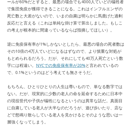
ールが60%だとすると、最悪の場合でも4000人ていどの犠牲者
で集団免疫が獲得できることになる。これはインフルエンザの
死亡数と大差がないので、いまの自粛は明らかに馬鹿げた過剰
反応だと言える（これは単純な掛け算で算出しました。もしこ
の考えが根本的に間違っているならば指摘してほしい）。
逆に免疫保有率が1%しかないとしたら、最悪の場合の死者数は
その10倍の4万人ていどになるはずなので、より慎重な対処が
もとめられるだろう。だが、それにしても40万人死亡という数
字には程遠い。
NYCでの免疫保有率が20%
と言われているの
で、0.1%というのはどう考えても無さそうだ。
もちろん、ひとりひとりの人生は尊いもので、単なる数字では
ない。だが、現実的に少数の老人の命を延命するために日本中
の現役世代や子供が犠牲になるというのは異常な話だ。真面目
に自粛している老人が大半なのだろうが、遊び歩いたり、店な
どで怒鳴り散らしている老人を見かけるとそのような思いは一
層強くなってしまう。