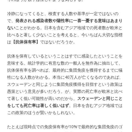
冷静になってくると、検査する人数や基準が一定ではないの
で、
発表される感染者数や陽性率に一喜一憂する意味はあまり
ない
ことがわかる。日本を含むアジア地域での死者数が欧米と
比べると著しく少ないことを考えると、今いちばん大切な指標
は
【抗体保有率】
ではないだろうか。
抗体を保有しているということはすでに感染したということを
意味する。統計学的に有意な数の一般人を無作為に抽出して、
抗体保有率を調べれば、最終的に集団免疫を獲得するまでに犠
牲になる人数がわかる。本当に40万人が亡くなるのであれば、
スウェーデンと同じように集団免疫獲得を目指すという政策は
愚策という意見が多いだろう。が、実際の死亡率が欧米と比べ
て著しく低い可能性が高いのだから、
スウェーデンと同じこと
をしても死亡率は著しく低いはず
。日本を含むアジア地域では
この政策のほうが賢いかもしれない。
たとえば現時点での免疫保有率が10%で最終的な集団免疫のゴ