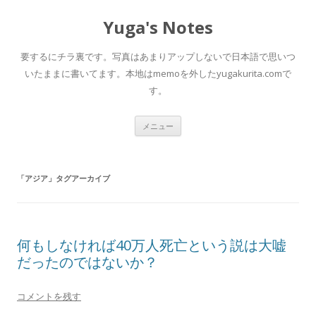
Yuga's Notes
要するにチラ裏です。写真はあまりアップしないで日本語で思いつ
いたままに書いてます。本地はmemoを外したyugakurita.comで
す。
コ
メニュー
ン
テ
ン
ツ
へ
「
アジア
」タグアーカイブ
ス
キ
ッ
プ
何もしなければ40万人死亡という説は大嘘
だったのではないか？
コメントを残す