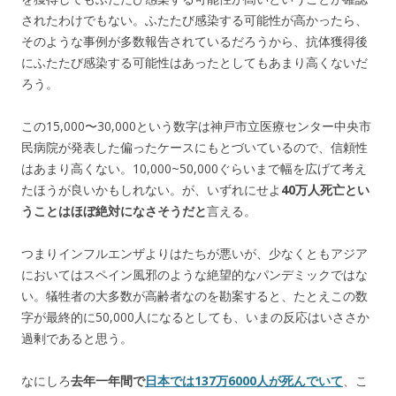
されたわけでもない。ふたたび感染する可能性が高かったら、
そのような事例が多数報告されているだろうから、抗体獲得後
にふたたび感染する可能性はあったとしてもあまり高くないだ
ろう。
この15,000〜30,000という数字は神戸市立医療センター中央市
民病院が発表した偏ったケースにもとづいているので、信頼性
はあまり高くない。10,000~50,000ぐらいまで幅を広げて考え
たほうが良いかもしれない。が、いずれにせよ
40万人死亡とい
うことはほぼ絶対になさそうだと
言える。
つまりインフルエンザよりはたちが悪いが、少なくともアジア
においてはスペイン風邪のような絶望的なパンデミックではな
い。犠牲者の大多数が高齢者なのを勘案すると、たとえこの数
字が最終的に50,000人になるとしても、いまの反応はいささか
過剰であると思う。
なにしろ
去年一年間で
日本では137万6000人が死んでいて
、こ