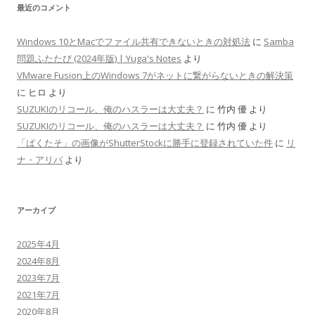
最近のコメント
Windows 10とMacでファイル共有できないときの対処法
に
Samba
問題ふたたび (2024年版) | Yuga's Notes
より
VMware Fusion上のWindows 7がネットに繋がらないときの解決策
に
ヒロ
より
SUZUKIのリコール、俺のハスラーは大丈夫？
に
竹内 優
より
SUZUKIのリコール、俺のハスラーは大丈夫？
に
竹内 優
より
「ぱくたそ」の画像がShutterStockに勝手に登録されていた件
に
リ
ナ・アリバ
より
アーカイブ
2025年4月
2024年8月
2023年7月
2021年7月
2020年8月