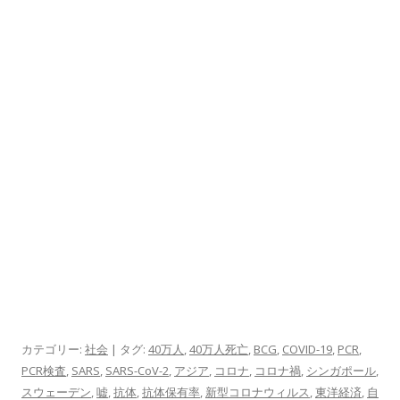
カテゴリー:
社会
| タグ:
40万人
,
40万人死亡
,
BCG
,
COVID-19
,
PCR
,
PCR検査
,
SARS
,
SARS-CoV-2
,
アジア
,
コロナ
,
コロナ禍
,
シンガポール
,
スウェーデン
,
嘘
,
抗体
,
抗体保有率
,
新型コロナウィルス
,
東洋経済
,
自