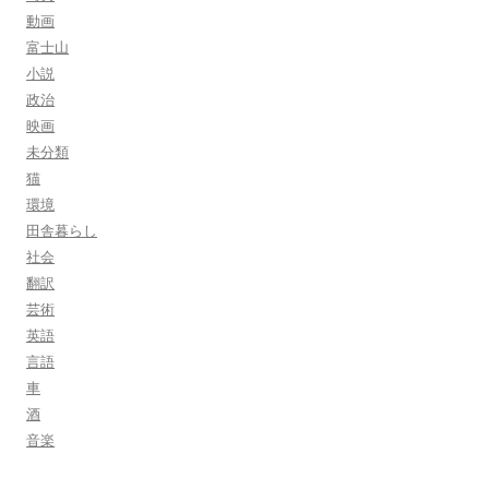
動画
富士山
小説
政治
映画
未分類
猫
環境
田舎暮らし
社会
翻訳
芸術
英語
言語
車
酒
音楽