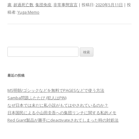
粛
,
超過死亡数
,
集団免疫
,
非常事態宣言
| 投稿日:
2020年5月11日
|
投
稿者:
Yuga Memo
検
索:
最近の投稿
MS明朝/ゴシックなどを無料でPAGESなどで使う方法
Samba問題ふたたび (犯人はPIN)
なぜ日本では未だに私小説がもてはやされているのか？
日本国民による小山田圭吾への集団リンチに関する私的メモ
Red Giant製品が勝手にdeactivateされてしまった時の対処法