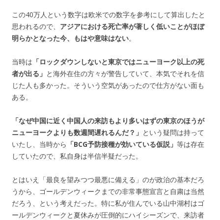
この40万人という数字は欧米での数字を参考にして算出したと
思われるので、
アジアにおける死亡率が著しく低いことがほぼ
明らかとなった今、もはや意味はない
。
当時は
「ロックダウンしないと東京ではニューヨーク以上の死
者が出る」
と海外在住の方々が警告していて、本気でそれを信
じた人も多かった。そういう空気があったので仕方がない面も
ある。
「なぜ中国に近く中国人の来訪もより多いはずの東京のほうが
ニューヨークよりも数週間遅れるんだ？」
という疑問は持って
いたし、当時から
「BCG予防接種が効いている仮説」
等は存在
していたので、私自身は半信半疑だった。
とはいえ「最良を望みつつ最悪に備える」のが政治の基本だろ
うから、ゴールデンウィークまでの非常事態宣言と自粛は当然
だろう、という考えだった。特に私が住んでいる山中湖村はゴ
ールデンウィークと夏休みが圧倒的にハイシーズンで、来訪者