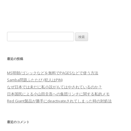
検
索:
最近の投稿
MS明朝/ゴシックなどを無料でPAGESなどで使う方法
Samba問題ふたたび (犯人はPIN)
なぜ日本では未だに私小説がもてはやされているのか？
日本国民による小山田圭吾への集団リンチに関する私的メモ
Red Giant製品が勝手にdeactivateされてしまった時の対処法
最近のコメント