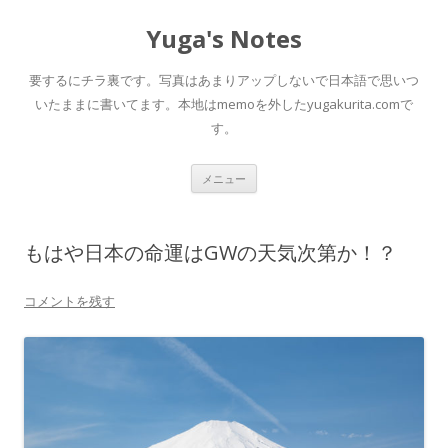
Yuga's Notes
要するにチラ裏です。写真はあまりアップしないで日本語で思いつ
いたままに書いてます。本地はmemoを外したyugakurita.comで
す。
コ
メニュー
ン
テ
ン
ツ
へ
もはや日本の命運はGWの天気次第か！？
ス
キ
ッ
プ
コメントを残す