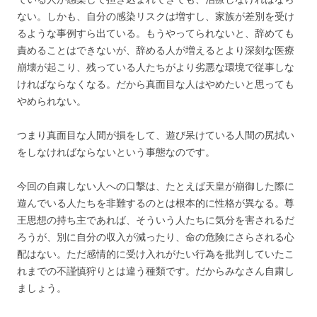
ない。しかも、自分の感染リスクは増すし、家族が差別を受け
るような事例すら出ている。もうやってられないと、辞めても
責めることはできないが、辞める人が増えるとより深刻な医療
崩壊が起こり、残っている人たちがより劣悪な環境で従事しな
ければならなくなる。だから真面目な人はやめたいと思っても
やめられない。
つまり真面目な人間が損をして、遊び呆けている人間の尻拭い
をしなければならないという事態なのです。
今回の自粛しない人への口撃は、たとえば天皇が崩御した際に
遊んでいる人たちを非難するのとは根本的に性格が異なる。尊
王思想の持ち主であれば、そういう人たちに気分を害されるだ
ろうが、別に自分の収入が減ったり、命の危険にさらされる心
配はない。ただ感情的に受け入れがたい行為を批判していたこ
れまでの不謹慎狩りとは違う種類です。だからみなさん自粛し
ましょう。