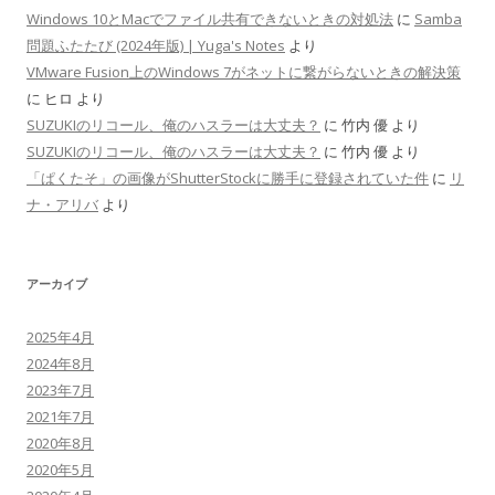
Windows 10とMacでファイル共有できないときの対処法
に
Samba
問題ふたたび (2024年版) | Yuga's Notes
より
VMware Fusion上のWindows 7がネットに繋がらないときの解決策
に
ヒロ
より
SUZUKIのリコール、俺のハスラーは大丈夫？
に
竹内 優
より
SUZUKIのリコール、俺のハスラーは大丈夫？
に
竹内 優
より
「ぱくたそ」の画像がShutterStockに勝手に登録されていた件
に
リ
ナ・アリバ
より
アーカイブ
2025年4月
2024年8月
2023年7月
2021年7月
2020年8月
2020年5月