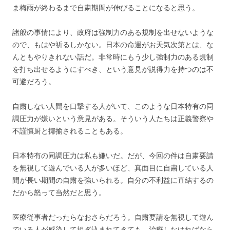
ま梅雨が終わるまで自粛期間が伸びることになると思う。
諸般の事情により、政府は強制力のある規制を出せないような
ので、もはや祈るしかない。日本の命運がお天気次第とは、な
んともやりきれない話だ。非常時にもう少し強制力のある規制
を打ち出せるようにすべき、という意見が説得力を持つのは不
可避だろう。
自粛しない人間を口撃する人がいて、このような日本特有の同
調圧力が嫌いという意見がある。そういう人たちは正義警察や
不謹慎厨と揶揄されることもある。
日本特有の同調圧力は私も嫌いだ。だが、今回の件は自粛要請
を無視して遊んでいる人が多いほど、真面目に自粛している人
間が長い期間の自粛を強いられる。自分の不利益に直結するの
だから怒って当然だと思う。
医療従事者だったらなおさらだろう。自粛要請を無視して遊ん
でいる人が感染して担ぎ込まれてきても、治療しなければなら