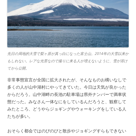
先日の局地的大雪で梨ヶ原が真っ白になった富士山。2014年の大雪以来か
もしれない。レアな光景なので撮りに来る人が増えないように、雪が溶け
てから公開。
非常事態宣言が全国に拡大されたが、そんなものお構いなしで
多くの人が山中湖村にやってきていた。今日は天気が良かった
からだろう。山中湖畔の長池の駐車場は県外ナンバーで満車状
態だった。みなさん一体なにをしているんだろうと、観察して
みたところ、どうやらジョギングやウォーキングをしている人
たちが多い。
おそらく都会ではのびのびと散歩やジョギングすらもできない