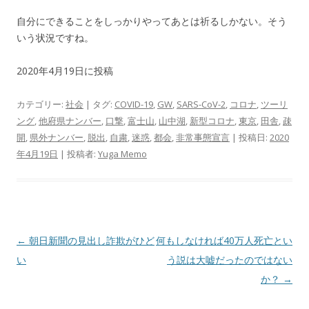
自分にできることをしっかりやってあとは祈るしかない。そう
いう状況ですね。
2020年4月19日に投稿
カテゴリー:
社会
| タグ:
COVID-19
,
GW
,
SARS-CoV-2
,
コロナ
,
ツーリ
ング
,
他府県ナンバー
,
口撃
,
富士山
,
山中湖
,
新型コロナ
,
東京
,
田舎
,
疎
開
,
県外ナンバー
,
脱出
,
自粛
,
迷惑
,
都会
,
非常事態宣言
| 投稿日:
2020
年4月19日
|
投稿者:
Yuga Memo
投
←
朝日新聞の見出し詐欺がひど
何もしなければ40万人死亡とい
稿
い
う説は大嘘だったのではない
ナ
か？
→
ビ