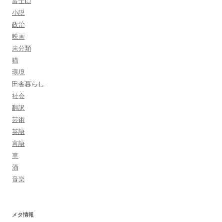
富士山
小説
政治
映画
未分類
猫
環境
田舎暮らし
社会
翻訳
芸術
英語
言語
車
酒
音楽
メタ情報