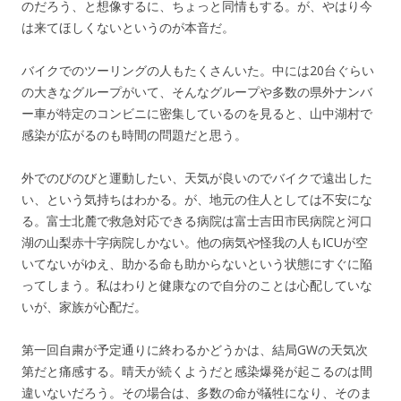
のだろう、と想像するに、ちょっと同情もする。が、やはり今
は来てほしくないというのが本音だ。
バイクでのツーリングの人もたくさんいた。中には20台ぐらい
の大きなグループがいて、そんなグループや多数の県外ナンバ
ー車が特定のコンビニに密集しているのを見ると、山中湖村で
感染が広がるのも時間の問題だと思う。
外でのびのびと運動したい、天気が良いのでバイクで遠出した
い、という気持ちはわかる。が、地元の住人としては不安にな
る。富士北麓で救急対応できる病院は富士吉田市民病院と河口
湖の山梨赤十字病院しかない。他の病気や怪我の人もICUが空
いてないがゆえ、助かる命も助からないという状態にすぐに陥
ってしまう。私はわりと健康なので自分のことは心配していな
いが、家族が心配だ。
第一回自粛が予定通りに終わるかどうかは、結局GWの天気次
第だと痛感する。晴天が続くようだと感染爆発が起こるのは間
違いないだろう。その場合は、多数の命が犠牲になり、そのま