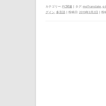
カテゴリー:
PC関連
| タグ:
mqTranslate
,
q 
グイン
,
多言語
| 投稿日:
2019年3月2日
|
投