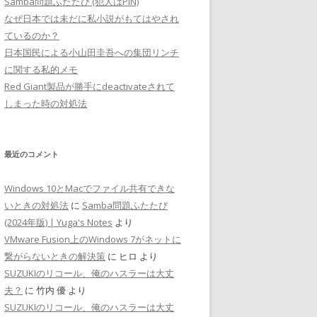
Samba問題ふたたび (犯人はPIN)
なぜ日本では未だに私小説がもてはやされ
ているのか？
日本国民による小山田圭吾への集団リンチ
に関する私的メモ
Red Giant製品が勝手にdeactivateされて
しまった時の対処法
最近のコメント
Windows 10とMacでファイル共有できな
いときの対処法
に
Samba問題ふたたび
(2024年版) | Yuga's Notes
より
VMware Fusion上のWindows 7がネットに
繋がらないときの解決策
に
ヒロ
より
SUZUKIのリコール、俺のハスラーは大丈
夫？
に
竹内 優
より
SUZUKIのリコール、俺のハスラーは大丈