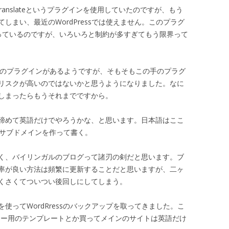
anslateというプラグインを使用していたのですが、もう
しまい、最近のWordPressでは使えません。このプラグ
停まっているのですが、いろいろと制約が多すぎてもう限界って
e Xなどの類似のプラグインがあるようですが、そもそもこの手のプラグ
リスクが高いのではないかと思うようになりました。なに
しまったらもうそれまでですから。
諦めて英語だけでやろうかな、と思います。日本語はここ
omとかサブドメインを作って書く。
く、バイリンガルのブログって諸刃の剣だと思います。ブ
率が良い方法は頻繁に更新することだと思いますが、二ヶ
くさくてついつい後回しにしてしまう。
を使ってWordRressのバックアップを取ってきました。こ
ファー用のテンプレートとか買ってメインのサイトは英語だけ