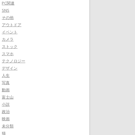
PC関連
SNS
その他
アウトドア
イベント
カメラ
ストック
スマホ
テクノロジー
デザイン
人生
写真
動画
富士山
小説
政治
映画
未分類
猫