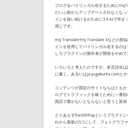
ブログをバイリンガル化するためにmqTr
だいぶ前からアップデートされなくなって
インを使い続けるがために3.9.xxで
感じです。
mq Translateやq Translat
インを使用してバイリンガル化するのは
しろプラグインの製作者が開発をやめて
いろいろと考えたのですが、多言語化は
に書く。あるいはja.yugakurita.c
コンテンツが固定のサイトならばともか
ログでトラフィックを稼ぐために一番効
国語で書かないとならないと思うと面倒
とりあえずBackWPupというプラグイン
れから最新の5.1にして、フォトグラ