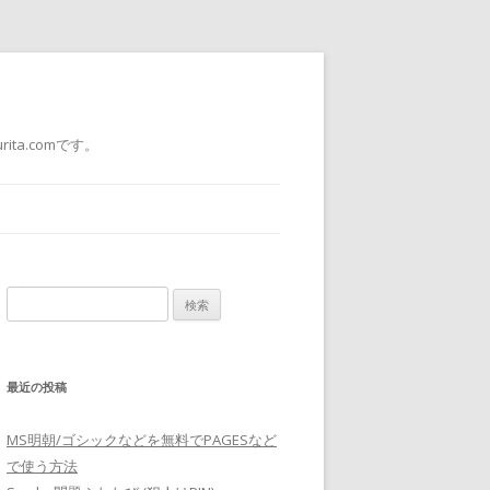
a.comです。
検
索:
最近の投稿
MS明朝/ゴシックなどを無料でPAGESなど
で使う方法