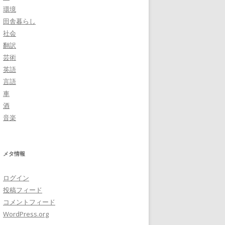
環境
田舎暮らし
社会
翻訳
芸術
英語
言語
車
酒
音楽
メタ情報
ログイン
投稿フィード
コメントフィード
WordPress.org