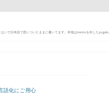
で日本語で思いついたままに書いてます。本地はmemoを外したyugakurit
コ
ン
テ
ン
ツ
へ
ス
キ
ッ
プ
グ多言語化にご用心